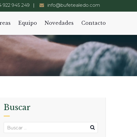
 922 945 249
info@bufetealedo.com
reas
Equipo
Novedades
Contacto
Buscar