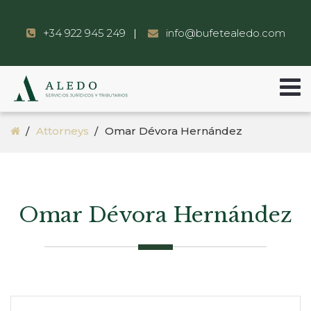
+34 922 945 249
info@bufetealedo.com
Attorneys
Omar Dévora Hernández
Omar Dévora Hernández