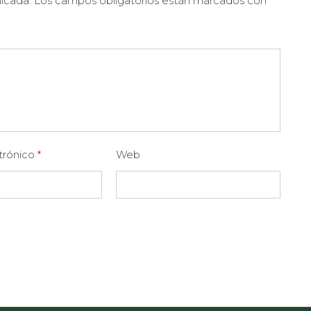
licada.
Los campos obligatorios están marcados con
*
trónico
*
Web