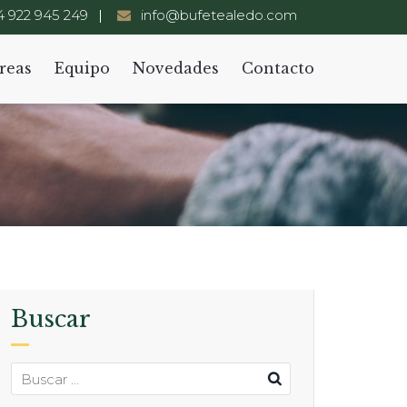
 922 945 249
info@bufetealedo.com
reas
Equipo
Novedades
Contacto
Buscar