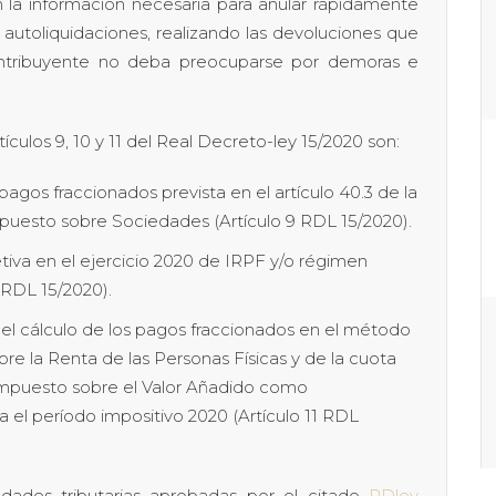
n la información necesaria para anular rápidamente
 autoliquidaciones, realizando las devoluciones que
ntribuyente no deba preocuparse por demoras e
ículos 9, 10 y 11 del Real Decreto-ley 15/2020 son:
agos fraccionados prevista en el artículo 40.3 de la
mpuesto sobre Sociedades (Artículo 9 RDL 15/2020).
iva en el ejercicio 2020 de IRPF y/o régimen
0 RDL 15/2020).
 el cálculo de los pagos fraccionados en el método
re la Renta de las Personas Físicas y de la cuota
 Impuesto sobre el Valor Añadido como
 el período impositivo 2020 (Artículo 11 RDL
dades tributarias aprobadas por el citado
RDley