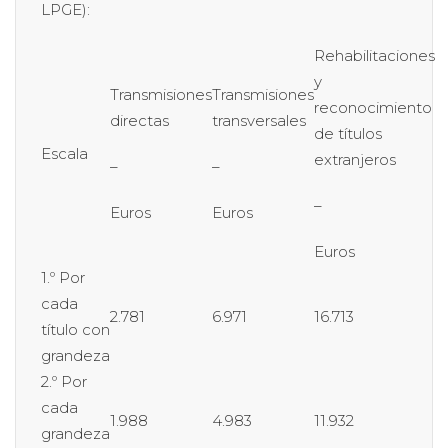
LPGE):
Rehabilitaciones
y
Transmisiones
Transmisiones
reconocimiento
directas
transversales
de títulos
Escala
extranjeros
–
–
–
Euros
Euros
Euros
1.º Por
cada
2.781
6.971
16.713
título con
grandeza
2.º Por
cada
1.988
4.983
11.932
grandeza