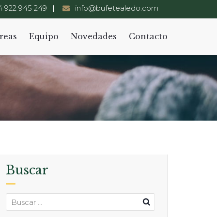
 922 945 249
info@bufetealedo.com
reas
Equipo
Novedades
Contacto
Buscar