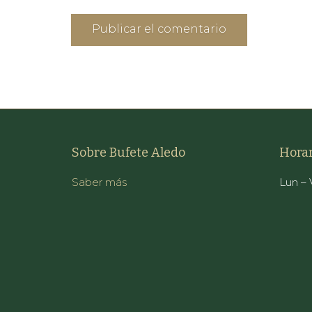
Sobre Bufete Aledo
Horar
Saber más
Lun – V