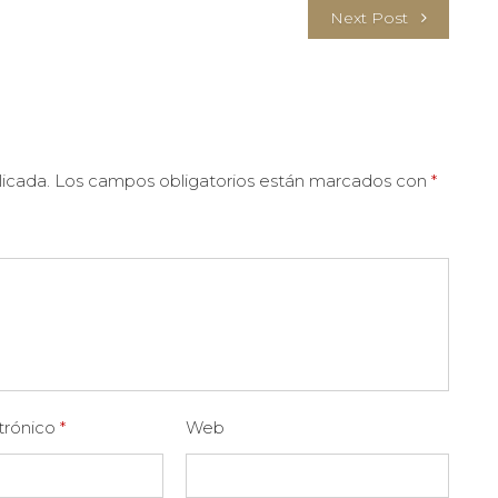
Next Post
licada.
Los campos obligatorios están marcados con
*
trónico
*
Web